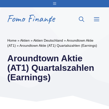
Zum
Menu
Inhalt
springen
Me
Home
»
Aktien
»
Aktien Deutschland
»
Aroundtown Aktie
(AT1)
»
Aroundtown Aktie (AT1) Quartalszahlen (Earnings)
Aroundtown Aktie
(AT1) Quartalszahlen
(Earnings)