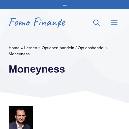
Zum
Menu
Inhalt
springen
Me
Home
»
Lernen
»
Optionen handeln / Optionshandel
»
Moneyness
Moneyness