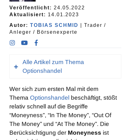
Veröffentlicht:
24.05.2022
Aktualisiert:
14.01.2023
Autor:
TOBIAS SCHMID
| Trader /
Anleger / Börsenexperte
Alle Artikel zum Thema
Optionshandel
Wer sich zum ersten Mal mit dem
Optionen – Grundlagen
Thema
Optionshandel
beschäftigt, stößt
relativ schnell auf die Begriffe
[su_menu name=“Optionen“]
“Moneyness”, “In The Money”, “Out Of
Optionsstrategien
The Money” und “At The Money”. Die
Berücksichtigung der
Moneyness
ist
[su_menu