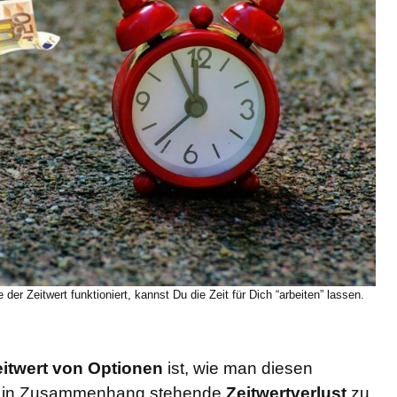
er Zeitwert funktioniert, kannst Du die Zeit für Dich “arbeiten” lassen.
eitwert von Optionen
ist, wie man diesen
ert in Zusammenhang stehende
Zeitwertverlust
zu