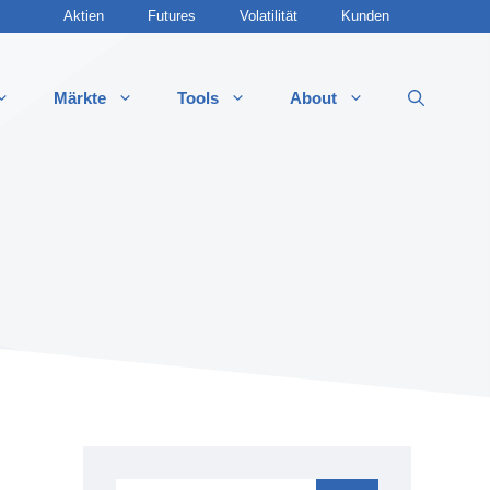
Aktien
Futures
Volatilität
Kunden
Märkte
Tools
About
 Optionsstrategien
 Call
 Call
 Put
t Put
ddle (Long & Short)
 Strangle
t Strangle