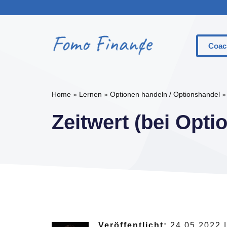
Zum
Inhalt
springen
Coac
Was Si
Home
»
Lernen
»
Optionen handeln / Optionshandel
Der Un
Zeitwert (bei Opti
Der Un
Call-O
Put-Op
Basisp
Money
Option
Veröffentlicht:
24.05.2022 