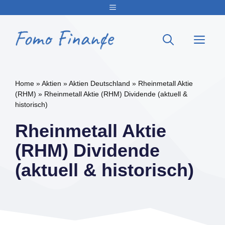
Zum
Menu
Inhalt
springen
Me
Home
»
Aktien
»
Aktien Deutschland
»
Rheinmetall Aktie
(RHM)
»
Rheinmetall Aktie (RHM) Dividende (aktuell &
historisch)
Rheinmetall Aktie
(RHM) Dividende
(aktuell & historisch)