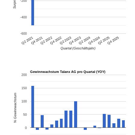
Surprise %
-200
-400
-600
Q4 2021
Q2 2024
Q2 2021
Q4 2023
Q2 2023
Q4 2025
Q4 2022
Q2 2025
Q2 2022
Q4 2024
Quartal (Geschäftsjahr)
Gewinnwachstum Talanx AG pro Quartal (YOY)
200
150
% Gewinnwachstum
100
50
0