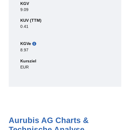
KGV
9.09
KUV (TTM)
0.41
KGVe
8.97
Kursziel
EUR
Aurubis AG Charts &
Technische Analyse