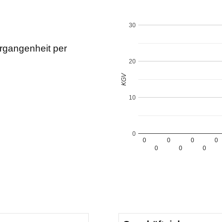
30
rgangenheit per
20
KGV
10
0
0
0
0
0
0
0
0