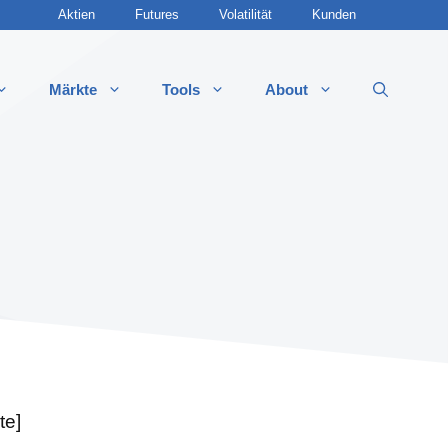
Aktien
Futures
Volatilität
Kunden
Märkte
Tools
About
 Optionsstrategien
 Call
 Call
 Put
t Put
ddle (Long & Short)
 Strangle
te]
t Strangle