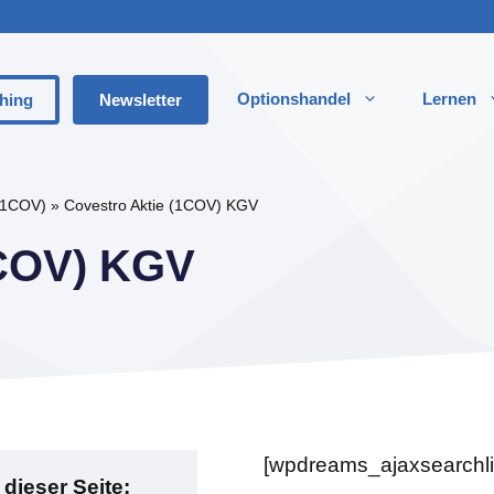
Optionshandel
Lernen
hing
Newsletter
nd Optionen?
Alle
 (1COV)
»
Covestro Aktie (1COV) KGV
terschied Zwischen Optionen Und Optionsscheinen
Long
1COV) KGV
terschied Zwischen Optionen Und Futures
Short
ption
Long
tion
Shor
reis (Ausübungspreis)
Stra
ness
Long
[wpdreams_ajaxsearchli
spreis (Optionsprämie)
Shor
 dieser Seite: