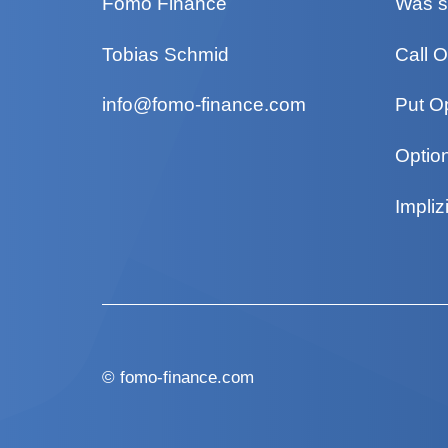
Fomo Finance
Was s
Tobias Schmid
Call O
info@fomo-finance.com
Put O
Optio
Implizi
©
fomo-finance.com