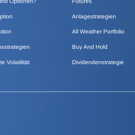
ind Optionen?
Futures
ption
Anlagestrategien
ption
All Weather Portfolio
nsstrategien
Buy And Hold
te Volatilität
Dividendenstrategie