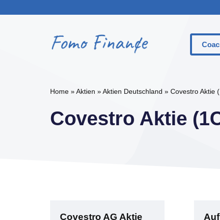
Zum
Inhalt
springen
Coac
Was Si
Home
»
Aktien
»
Aktien Deutschland
»
Covestro Aktie
Der Un
Covestro Aktie (
Der Un
Call-O
Put-Op
Basisp
Money
Option
Covestro AG Aktie
Auf