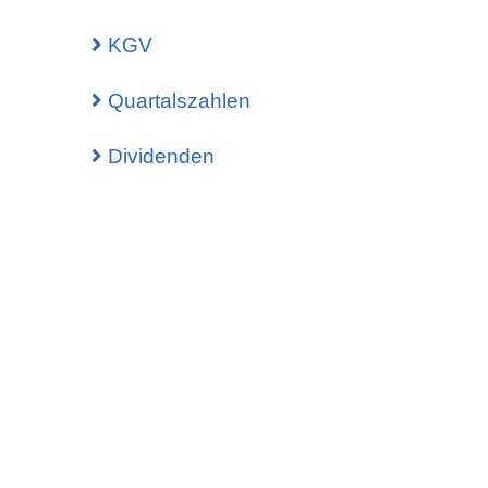
 Call Spread
KGV
 Call Spread
 Put Spread
Quartalszahlen
 Condor
Dividenden