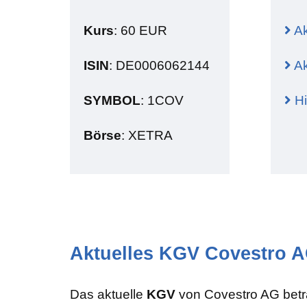
Innere
Kurs
: 60 EUR
Ak
Zeitwe
Implizi
ISIN
: DE0006062144
Ak
Griech
SYMBOL
: 1COV
Hi
Del
IV Rank
Börse
: XETRA
IV Perc
Aktuelles KGV Covestro 
Das aktuelle
KGV
von Covestro AG bet