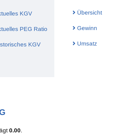
r Wert
Bull
Übersicht
tuelles KGV
rt (bei Optionen)
Bear
te Volatilität
Bull
Gewinn
tuelles PEG Ratio
en
Iron
Umsatz
storisches KGV
ta
 (Implied Volatility Rank)
entile
AG
rägt
0.00
.