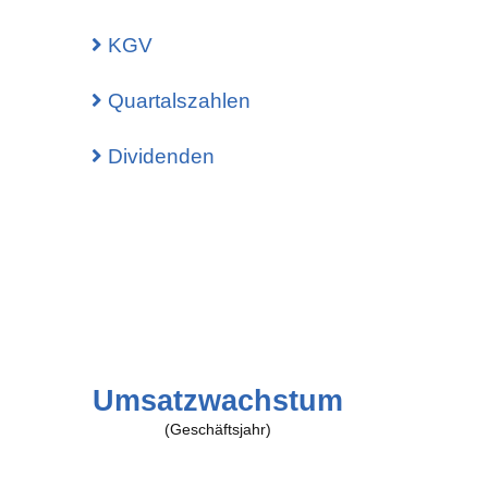
 Call Spread
KGV
 Call Spread
 Put Spread
Quartalszahlen
 Condor
Dividenden
Umsatzwachstum
(Geschäftsjahr)