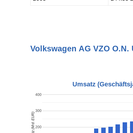
Volkswagen AG VZO O.N.
Umsatz (Geschäftsj
400
300
Umsatz (Mrd. EUR)
200