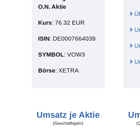
Innere
O.N. Aktie
Üb
Zeitwe
Kurs
: 76.32 EUR
Implizi
Um
Griech
ISIN
: DE0007664039
U
Del
SYMBOL
: VOW3
IV Rank
Um
Börse
: XETRA
IV Perc
Umsatz je Aktie
Um
(Geschäftsjahr)
(