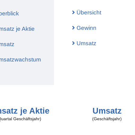
r Wert
Bull
Übersicht
erblick
rt (bei Optionen)
Bear
te Volatilität
Bull
Gewinn
satz je Aktie
en
Iron
Umsatz
msatz
ta
 (Implied Volatility Rank)
satzwachstum
entile
satz je Aktie
Umsatz
Quartal Geschäftsjahr)
(Geschäftsjahr)