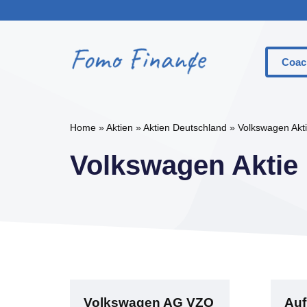
Zum
Inhalt
springen
Coac
Was Si
Home
»
Aktien
»
Aktien Deutschland
»
Volkswagen Akt
Der Un
Volkswagen Aktie
Der Un
Call-O
Put-Op
Basisp
Money
Option
Volkswagen AG VZO
Auf