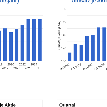
ftsjahr)
Umsatz je Akti
180
160
Umsatz je Aktie (EUR)
140
120
100
Q
Q1 2022
Q1 2023
Q3 2021
Q3 2022
18
2020
2022
2024
2019
2021
2023
2…
je Aktie
Quartal