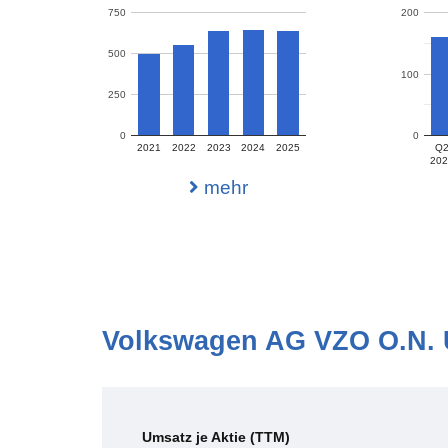
750
200
500
100
250
0
0
2021
2022
2023
2024
2025
Q
202
mehr
Volkswagen AG VZO O.N. U
Umsatz je Aktie (TTM)