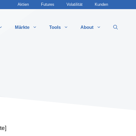
Aktien
Futures
Volatilität
Kunden
Märkte
Tools
About
 Optionsstrategien
 Call
 Call
 Put
t Put
ddle (Long & Short)
 Strangle
te]
t Strangle