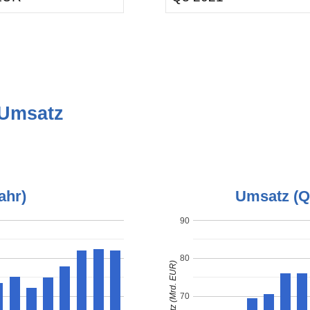
 Umsatz
ahr)
Umsatz (Qu
90
80
Umsatz (Mrd. EUR)
70