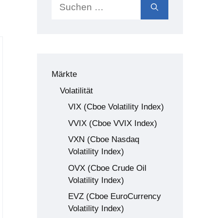
Suchen
 Call Spread
nach:
 Call Spread
 Put Spread
 Condor
Märkte
Volatilität
VIX (Cboe Volatility Index)
VVIX (Cboe VVIX Index)
VXN (Cboe Nasdaq
Volatility Index)
OVX (Cboe Crude Oil
Volatility Index)
EVZ (Cboe EuroCurrency
Volatility Index)