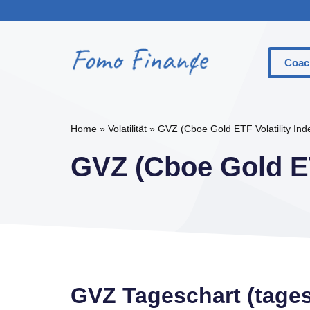
Zum
Inhalt
springen
Coac
Was Si
Home
»
Volatilität
»
GVZ (Cboe Gold ETF Volatility Ind
Der Un
GVZ (Cboe Gold ETF
Der Un
Call-O
Put-Op
Basisp
Money
GVZ Tageschart (tages
Option