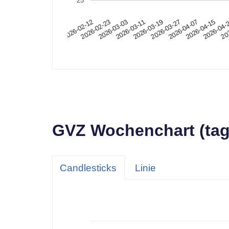
25
2026-02-12
2026-02-23
2026-03-03
2026-03-11
2026-03-19
2026-03-27
2026-04-07
2026-04-15
2026-04-
202
45
GVZ Wochenchart (tag
40
Candlesticks
Linie
35
30