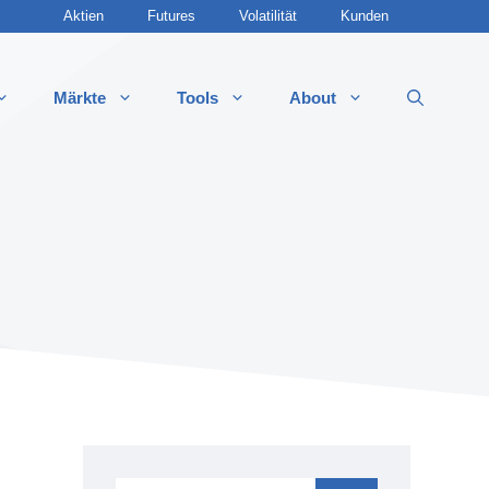
Aktien
Futures
Volatilität
Kunden
Märkte
Tools
About
 Optionsstrategien
 Call
 Call
 Put
t Put
ddle (Long & Short)
 Strangle
t Strangle