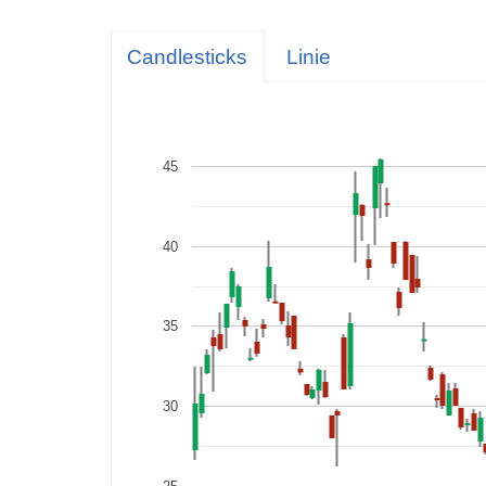
Innere
Zeitwe
Candlesticks
Linie
Implizi
Griech
Del
45
IV Rank
IV Perc
40
35
30